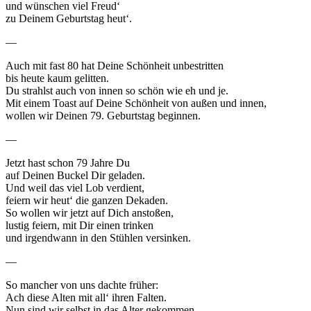
und wünschen viel Freud‘
zu Deinem Geburtstag heut‘.
—
Auch mit fast 80 hat Deine Schönheit unbestritten
bis heute kaum gelitten.
Du strahlst auch von innen so schön wie eh und je.
Mit einem Toast auf Deine Schönheit von außen und innen,
wollen wir Deinen 79. Geburtstag beginnen.
—
Jetzt hast schon 79 Jahre Du
auf Deinen Buckel Dir geladen.
Und weil das viel Lob verdient,
feiern wir heut‘ die ganzen Dekaden.
So wollen wir jetzt auf Dich anstoßen,
lustig feiern, mit Dir einen trinken
und irgendwann in den Stühlen versinken.
—
So mancher von uns dachte früher:
Ach diese Alten mit all‘ ihren Falten.
Nun sind wir selbst in das Alter gekommen.